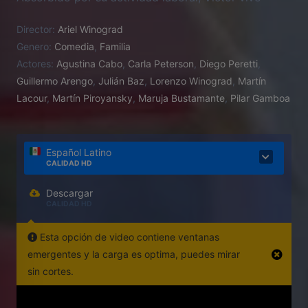
ajeno a la cotidianeidad de su mujer y de los chicos.
Director:
Ariel Winograd
Vera, agobiada por la vida doméstica, decide
Genero:
Comedia
,
Familia
tomarse vacaciones de su familia. Y allí comienzan
Actores:
Agustina Cabo
,
Carla Peterson
,
Diego Peretti
,
los problemas.
Guillermo Arengo
,
Julián Baz
,
Lorenzo Winograd
,
Martín
Lacour
,
Martín Piroyansky
,
Maruja Bustamante
,
Pilar Gamboa
Español Latino
CALIDAD HD
Descargar
CALIDAD HD
Esta opción de video contiene ventanas
emergentes y la carga es optima, puedes mirar
sin cortes.