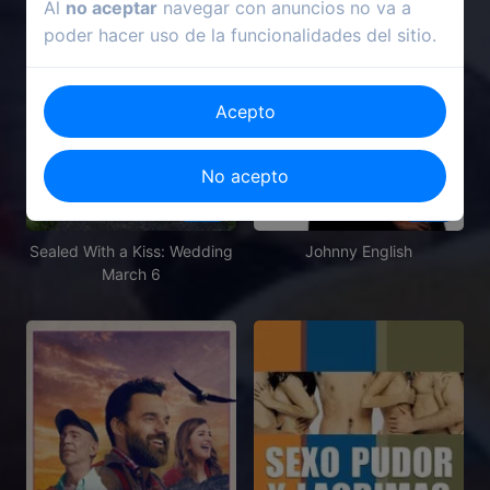
Al
no aceptar
navegar con anuncios no va a
poder hacer uso de la funcionalidades del sitio.
Acepto
No acepto
2021
2003
Sealed With a Kiss: Wedding
Johnny English
March 6