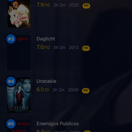
7.9
3h 2m
2025
HD
Daglicht
7.0
3h 2m
2013
HD
Unstable
6.1
3h 2m
2009
HD
Enemigos Publicos
6.9