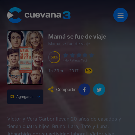
Mamá se fue de viaje
Mamá se fue de viaje
58
58
58
58
(No Ratings Yet)
1h 39m
2017
HD
Compartir
Agregar a...
Víctor y Vera Garbor llevan 20 años de casados y
tienen cuatro hijos: Bruno, Lara, Tato y Luna.
Absorbido por su actividad laboral, Víctor vive