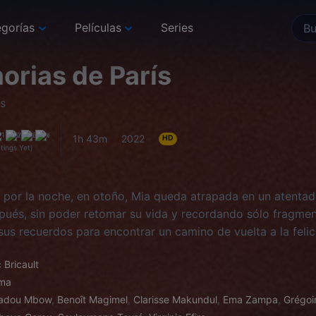
gorías
Películas
Series
rias de París
is
1h 43m
2022
HD
tings Yet)
por la noche, en otoño, Mia queda atrapada en un atentado 
ués, sin poder retomar su vida y recordando sólo fragmen
 sus recuerdos para encontrar un camino de vuelta a la felic
 Bricault
ma
adou Mbow
,
Benoît Magimel
,
Clarisse Makundul
,
Ema Zampa
,
Grégoir