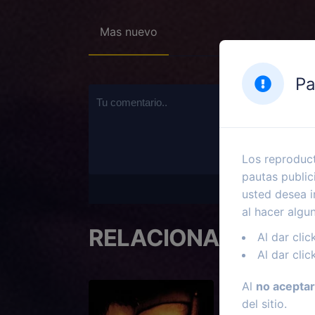
Mas nuevo
Pa
Los reproduct
pautas public
usted desea i
al hacer algu
RELACIONADOS
Al dar clic
Al dar clic
Al
no aceptar
del sitio.