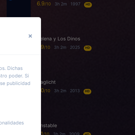
6.9
3h 2m
1997
HD
Selena y Los Dinos
7.9
3h 2m
2025
HD
os. Dichas
tro poder. Si
Daglicht
se publicidad
7.0
3h 2m
2013
HD
onalidades
Unstable
6.1
3h 2m
2009
HD