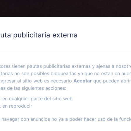
uta publicitaria externa
ores tienen pautas publicitarias externas y ajenas a nosotr
itarias no son posibles bloquearlas ya que no estan en nues
ngresar al sitio web es necesario
Aceptar
que pueden abrir
nas de las siguientes acciones:
k en cualquier parte del sitio web
k en reproducir
navegar con anuncios no va a poder hacer uso de la funci