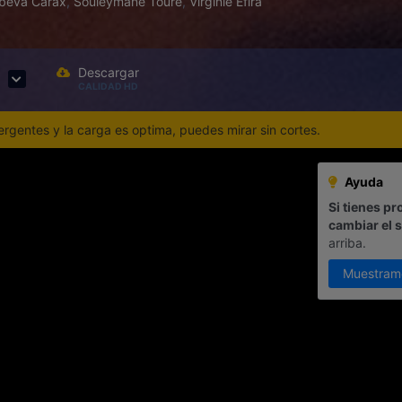
beva Carax
,
Souleymane Touré
,
Virginie Efira
Descargar
CALIDAD HD
gentes y la carga es optima, puedes mirar sin cortes.
Ayuda
Si tienes pr
cambiar el 
arriba.
Muestram