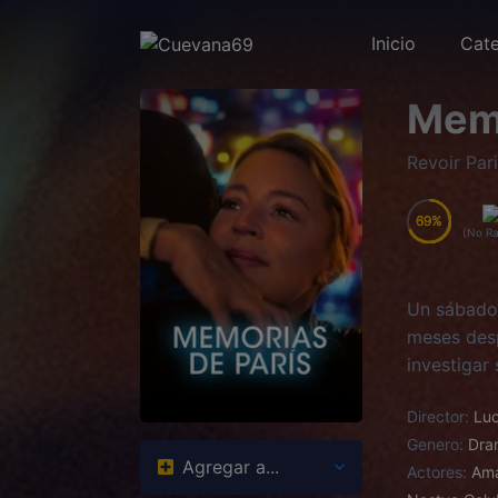
Inicio
Cate
Memo
Revoir Par
69
69
69
69
(No Ra
Un sábado 
meses desp
investigar
Director:
Luc
Genero:
Dra
Agregar a...
Actores:
Am