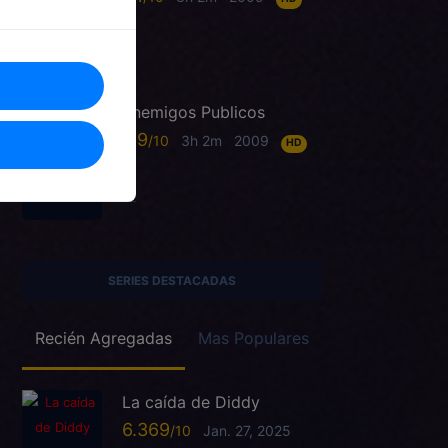
Enemigos Publicos
6.9
3h 2m
2009
HD
SERIES DESTACADAS
Recién Agregadas
Mas Populares
La caída de Diddy
6.369
Jan. 27, 2025