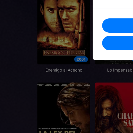
2001
Enemigo al Acecho
Lo Impensab