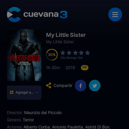
My Little Sister
My Little Sister
30
30
30
30
(No Ratings Yet)
1h 20m
2016
HD
Compartir
Agregar a...
Director:
Maurizio del Piccolo
Genero:
Terror
Actores:
Alberto Corba
,
Antonio Pauletta
,
Astrid Di Bon
,