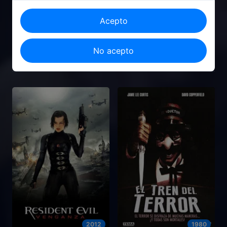
Acepto
2005
2022
No acepto
El Regreso de los Muertos
X
Vivientes 5: Danza Macabra
2012
1980