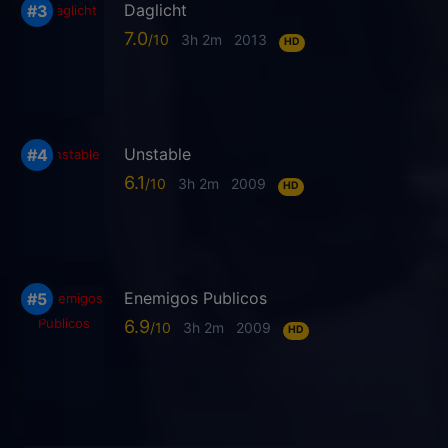
Daglicht
7.0
3h 2m
2013
HD
Unstable
6.1
3h 2m
2009
HD
Enemigos Publicos
6.9
3h 2m
2009
HD