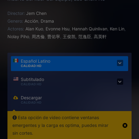
dispuestos a retirarse, Li Yi Fei y su nueva
Director:
Jem Chen
compañera, la primera mujer conductora en la
Genero:
Acción
,
Drama
historia de la liga, Lu Li li no se llevaban bien, y los
Actores:
Alan Kuo
,
Evonne Hsu
,
Hannah Quinlivan
,
Ken Lin
,
dos no se rindieron entre sí, lo que empeoró la
Nolay Piho
,
周杰倫
,
曹佑寧
,
王俊凯
,
范逸臣
,
高英軒
situación del equipo.
Español Latino
CALIDAD HD
Subtitulado
CALIDAD HD
Descargar
CALIDAD HD
Esta opción de video contiene ventanas
emergentes y la carga es optima, puedes mirar
sin cortes.