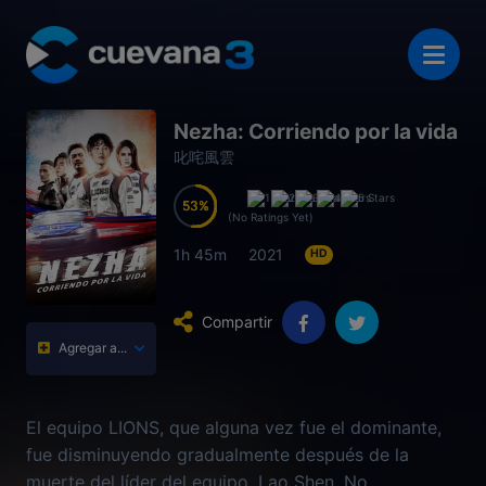
Nezha: Corriendo por la vida
叱咤風雲
53
53
53
53
(No Ratings Yet)
1h 45m
2021
HD
Compartir
Agregar a...
El equipo LIONS, que alguna vez fue el dominante,
fue disminuyendo gradualmente después de la
muerte del líder del equipo, Lao Shen. No