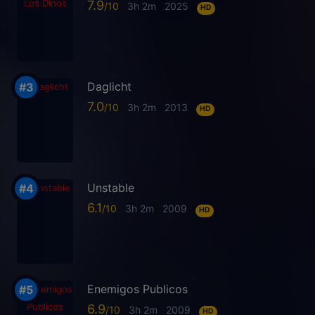
7.9
3h 2m
2025
HD
Daglicht
7.0
3h 2m
2013
HD
Unstable
6.1
3h 2m
2009
HD
Enemigos Publicos
6.9
3h 2m
2009
HD