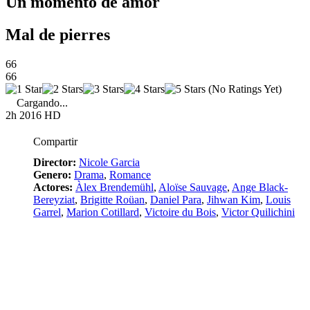
Un momento de amor
Mal de pierres
66
66
(No Ratings Yet)
Cargando...
2h
2016
HD
Compartir
Director:
Nicole Garcia
Genero:
Drama
,
Romance
Actores:
Àlex Brendemühl
,
Aloïse Sauvage
,
Ange Black-
Bereyziat
,
Brigitte Roüan
,
Daniel Para
,
Jihwan Kim
,
Louis
Garrel
,
Marion Cotillard
,
Victoire du Bois
,
Victor Quilichini