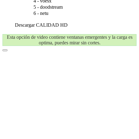
4 - voesx
5 - doodstream
6 - netu
Descargar
CALIDAD HD
Esta opción de video contiene ventanas emergentes y la carga es
optima, puedes mirar sin cortes.