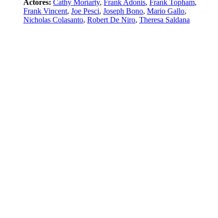
Actores:
Cathy Moriarty
,
Frank Adonis
,
Frank Topham
,
Frank Vincent
,
Joe Pesci
,
Joseph Bono
,
Mario Gallo
,
Nicholas Colasanto
,
Robert De Niro
,
Theresa Saldana