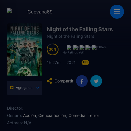
Night of the Falling Stars
Night of the Falling Stars
30
30
(No Ratings Yet)
1h 27m
2021
HD
Compartir
Agregar a...
Director:
Genero:
Acción
,
Ciencia ficción
,
Comedia
,
Terror
Actores:
N/A