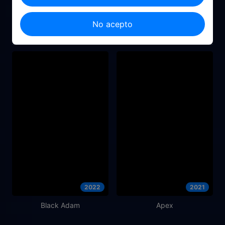
2014
2020
No acepto
We’ll Never Have Paris
Malnazidos
2022
2021
Black Adam
Apex