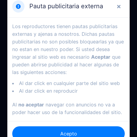
Pauta publicitaria externa
Los reproductores tienen pautas publicitarias
2025
2001
externas y ajenas a nosotros. Dichas pautas
publicitarias no son posibles bloquearlas ya que
Dhoom Dhaam
La Navidad mágica de
Mickey
no estan en nuestro poder. Si usted desea
ingresar al sitio web es necesario
Aceptar
que
pueden abrirse publicidad al hacer algunas de
las siguientes acciones:
Al dar click en cualquier parte del sitio web
Al dar click en reproducir
Al
no aceptar
navegar con anuncios no va a
poder hacer uso de la funcionalidades del sitio.
Acepto