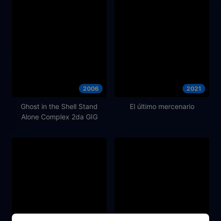
2006
2021
Ghost in the Shell Stand
El último mercenario
Alone Complex 2da GIG