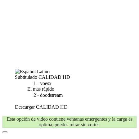
Subtitulado
CALIDAD HD
1 - voesx
El mas rápido
2 - doodstream
Descargar
CALIDAD HD
Esta opción de video contiene ventanas emergentes y la carga es
optima, puedes mirar sin cortes.