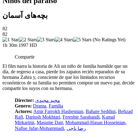
Niños del paraíso
بچه‌های آسمان
82
82
(No Ratings Yet)
1h 30m
1997
HD
Compartir
El film narra la historia de Ali un niño de familia humilde que un
día, de regreso a casa, pierde los zapatos recién reparados de su
hermana Zahra y, consciente de que los limitados recursos
económicos de su familia no permiten comprar un nuevo par, decide
compartir los suyos con su hermana.
Director:
مجید مجیدی
Genero:
Drama
,
Familia
Actores:
Amir Farrokh Hashemian
,
Bahare Seddiqi
,
Behzad
Rafi
,
Dariush Mokhtari
,
Fereshte Sarabandi
,
Kamal
Mirkarimi
,
Masume Dair
,
Mohammad-Hasan Hosseinian
,
Nafise Jafar-Mohammadi
,
رضا ناجی