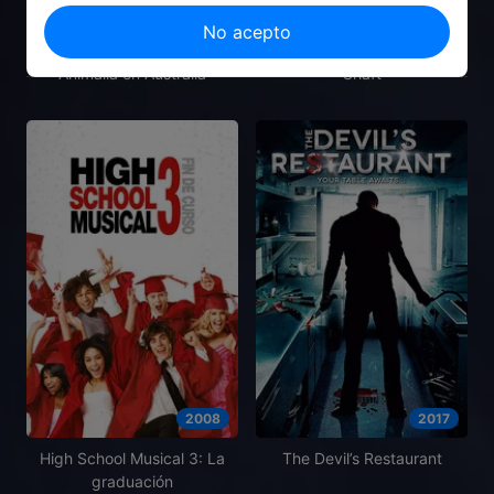
No acepto
2021
2019
Animalia en Australia
Shaft
2008
2017
High School Musical 3: La
The Devil’s Restaurant
graduación