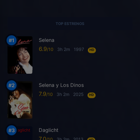
TOP ESTRENOS
Selena
6.9
3h 2m
1997
HD
Selena y Los Dinos
7.9
3h 2m
2025
HD
Daglicht
7.0
3h 2m
2013
HD