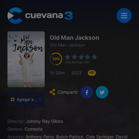
Old Man Jackson
Old Man Jackson
39
39
39
39
(No Ratings Yet)
1h 30m
2023
HD
Compartir
Agregar a...
Director:
Johnny Ray Gibbs
Genero:
Comedia
Actores:
Anthony Ferro
,
Butch Patrick
,
Cole Springer
,
David