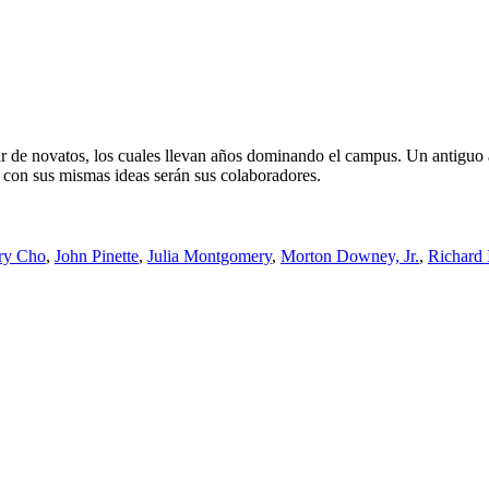
r de novatos, los cuales llevan años dominando el campus. Un antiguo al
con sus mismas ideas serán sus colaboradores.
ry Cho
,
John Pinette
,
Julia Montgomery
,
Morton Downey, Jr.
,
Richard 