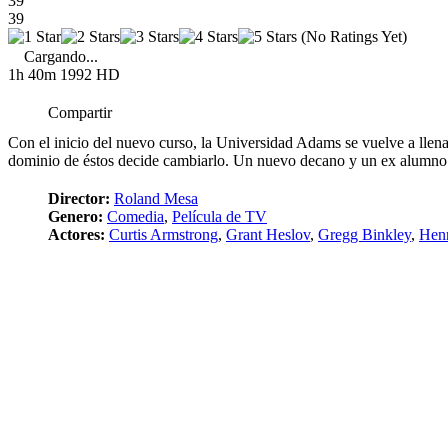
39
39
(No Ratings Yet)
Cargando...
1h 40m
1992
HD
Compartir
Con el inicio del nuevo curso, la Universidad Adams se vuelve a llena
dominio de éstos decide cambiarlo. Un nuevo decano y un ex alumno 
Director:
Roland Mesa
Genero:
Comedia
,
Película de TV
Actores:
Curtis Armstrong
,
Grant Heslov
,
Gregg Binkley
,
Hen