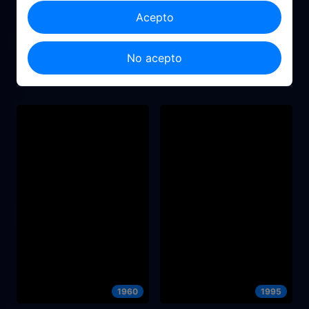
Acepto
2020
2025
No acepto
Cómo me convertí en
Sniper – La Ultima
superhéroe
Resistencia
1960
1995