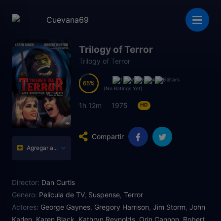
Trilogy of Terror
Trilogy of Terror
65
65
(No Ratings Yet)
1h 12m
1975
HD
Compartir
Agregar a...
Director:
Dan Curtis
Genero:
Película de TV
,
Suspense
,
Terror
Actores:
George Gaynes
,
Gregory Harrison
,
Jim Storm
,
John
Karlen
,
Karen Black
,
Kathryn Reynolds
,
Orin Cannon
,
Robert