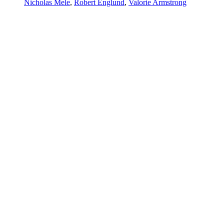
Nicholas Mele
,
Robert Englund
,
Valorie Armstrong