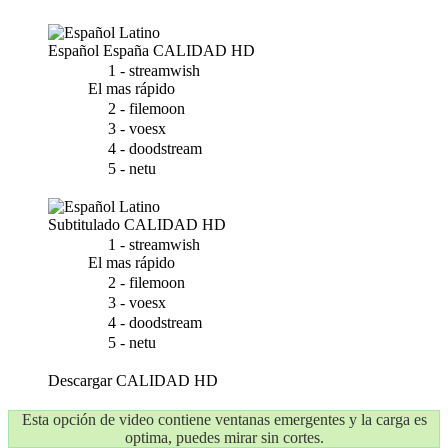
Español España
CALIDAD HD
1 - streamwish
El mas rápido
2 - filemoon
3 - voesx
4 - doodstream
5 - netu
Subtitulado
CALIDAD HD
1 - streamwish
El mas rápido
2 - filemoon
3 - voesx
4 - doodstream
5 - netu
Descargar
CALIDAD HD
Esta opción de video contiene ventanas emergentes y la carga es
optima, puedes mirar sin cortes.