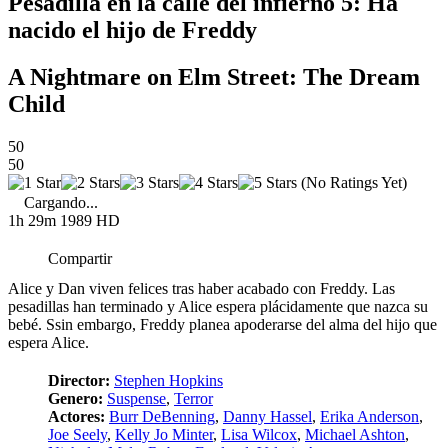
Pesadilla en la calle del infierno 5: Ha
nacido el hijo de Freddy
A Nightmare on Elm Street: The Dream
Child
50
50
(No Ratings Yet)
Cargando...
1h 29m
1989
HD
Compartir
Alice y Dan viven felices tras haber acabado con Freddy. Las
pesadillas han terminado y Alice espera plácidamente que nazca su
bebé. Ssin embargo, Freddy planea apoderarse del alma del hijo que
espera Alice.
Director:
Stephen Hopkins
Genero:
Suspense
,
Terror
Actores:
Burr DeBenning
,
Danny Hassel
,
Erika Anderson
,
Joe Seely
,
Kelly Jo Minter
,
Lisa Wilcox
,
Michael Ashton
,