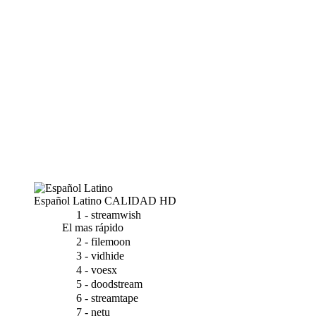
Español Latino
CALIDAD HD
1 - streamwish
El mas rápido
2 - filemoon
3 - vidhide
4 - voesx
5 - doodstream
6 - streamtape
7 - netu