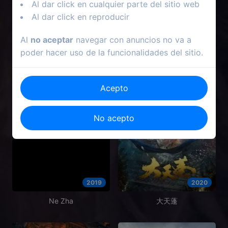
Iron Man y Hulk: Héroes
Hermano de Jorel especial
Al dar click en cualquier parte del sitio web
unidos
de navidad: Hermano de
Al dar click en reproducir
Noel
Al
no aceptar
navegar con anuncios no va a
poder hacer uso de la funcionalidades del sitio.
Acepto
No acepto
2019
2020
Ne Zha
大天蓬