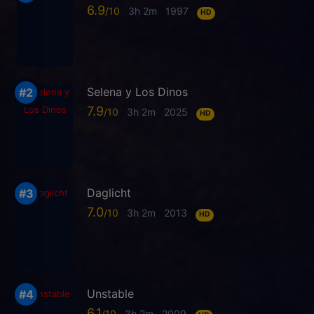
6.9
3h 2m
1997
HD
Selena y Los Dinos
7.9
3h 2m
2025
HD
Daglicht
7.0
3h 2m
2013
HD
Unstable
6.1
3h 2m
2009