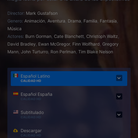
de su padre.
Director:
Mark Gustafson
Genero:
Animación
,
Aventura
,
Drama
,
Familia
,
Fantasía
,
Música
Actores:
Burn Gorman
,
Cate Blanchett
,
Christoph Waltz
,
David Bradley
,
Ewan McGregor
,
Finn Wolfhard
,
Gregory
Mann
,
John Turturro
,
Ron Perlman
,
Tim Blake Nelson
Español Latino
CALIDAD HD
Español España
CALIDAD HD
Subtitulado
CALIDAD HD
Descargar
CALIDAD HD