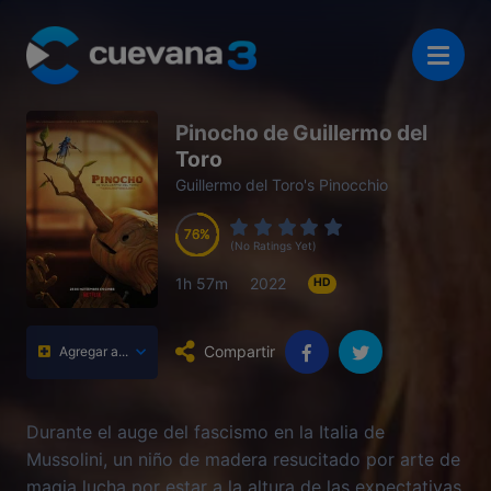
Pinocho de Guillermo del
Toro
Guillermo del Toro's Pinocchio
76
76
76
76
(No Ratings Yet)
1h 57m
2022
HD
Compartir
Agregar a...
Durante el auge del fascismo en la Italia de
Mussolini, un niño de madera resucitado por arte de
magia lucha por estar a la altura de las expectativas