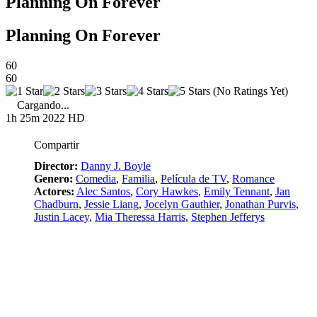
Planning On Forever
Planning On Forever
60
60
(No Ratings Yet)
Cargando...
1h 25m
2022
HD
Compartir
Director:
Danny J. Boyle
Genero:
Comedia
,
Familia
,
Película de TV
,
Romance
Actores:
Alec Santos
,
Cory Hawkes
,
Emily Tennant
,
Jan
Chadburn
,
Jessie Liang
,
Jocelyn Gauthier
,
Jonathan Purvis
,
Justin Lacey
,
Mia Theressa Harris
,
Stephen Jefferys