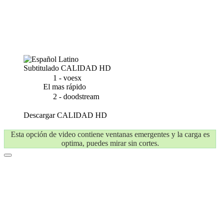
Subtitulado
CALIDAD HD
1 - voesx
El mas rápido
2 - doodstream
Descargar
CALIDAD HD
Esta opción de video contiene ventanas emergentes y la carga es
optima, puedes mirar sin cortes.