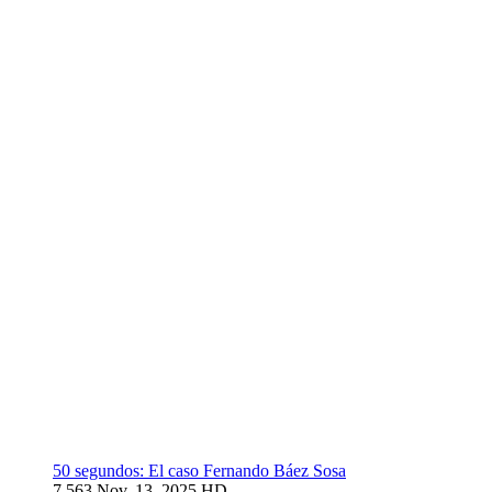
50 segundos: El caso Fernando Báez Sosa
7.563
Nov. 13, 2025
HD