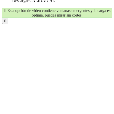
Descargar
CALIDAD HD
Esta opción de video contiene ventanas emergentes y la carga es
optima, puedes mirar sin cortes.