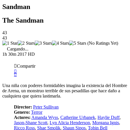
Sandman
The Sandman
43
43
(No Ratings Yet)
Cargando...
1h 30m
2017
HD
Compartir
Una niña con poderes formidables imagina la existencia del Hombre
de Arena, un monstruo terrible de sus pesadillas que hace daño a
cualquiera que quiera lastimarla.
Director:
Peter Sullivan
Genero:
Terror
Actores:
Amanda Wyss
,
Catherine Urbanek
,
Haylie Duff
,
Jason-Shane Scott
,
Lyn Alicia Henderson
,
Morgana Ignis
,
Ricco Ross
,
Shae Smolik
,
Shaun Sipos
,
Tobin Bell