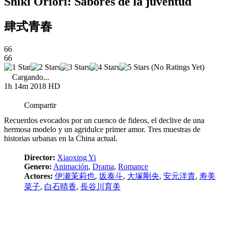
Shiki Oriori: Sabores de la juventud
肆式青春
66
66
(No Ratings Yet)
Cargando...
1h 14m
2018
HD
Compartir
Recuerdos evocados por un cuenco de fideos, el declive de una
hermosa modelo y un agridulce primer amor. Tres muestras de
historias urbanas en la China actual.
Director:
Xiaoxing Yi
Genero:
Animación
,
Drama
,
Romance
Actores:
伊瀬茉莉也
,
坂泰斗
,
大塚剛央
,
安元洋貴
,
寿美
菜子
,
白石晴香
,
長谷川育美