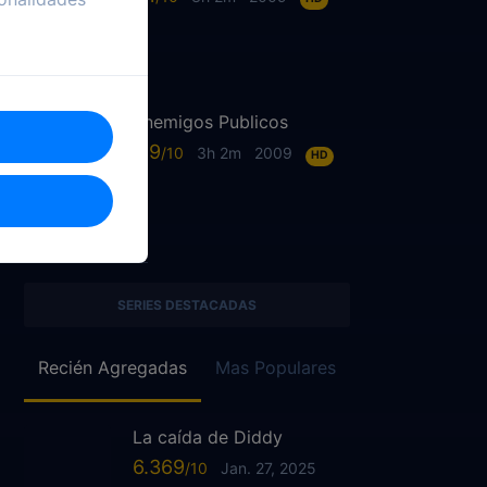
Enemigos Publicos
6.9
3h 2m
2009
HD
SERIES DESTACADAS
Recién Agregadas
Mas Populares
La caída de Diddy
6.369
Jan. 27, 2025