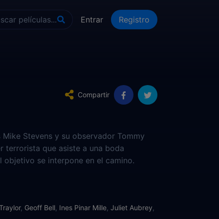
Entrar
Registro
Compartir
ses Mike Stevens y su observador Tommy
r terrorista que asiste a una boda
l objetivo se interpone en el camino.
son descubiertos por el enemigo y
tirarse, dejando atrás a Mike y Tommy.
encontrar el camino a una aldea donde
Traylor
,
Geoff Bell
,
Ines Pinar Mille
,
Juliet Aubrey
,