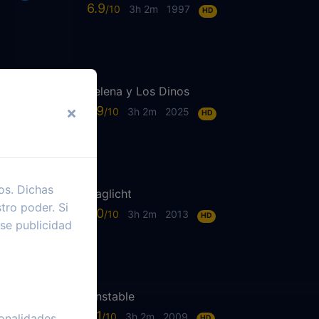
6.9
3h 2m
1997
HD
Selena y Los Dinos
7.9
3h 2m
2025
HD
os. Dichas
Daglicht
tro poder. Si
7.0
3h 2m
2013
HD
se publicidad
Unstable
6.1
3h 2m
2009
onalidades
HD