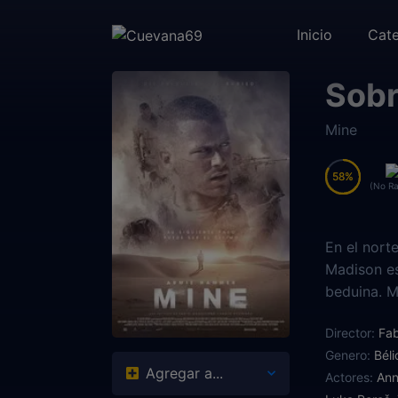
Inicio
Cate
Sobr
Mine
58
58
(No Ra
En el nort
Madison es
beduina. M
Debido a u
Director:
Fab
atacados. 
Genero:
Béli
Buscando u
Agregar a...
Actores:
Ann
pueden ser