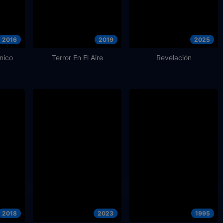
2016
2019
2025
único
Terror En El Aire
Revelación
2018
2023
1995