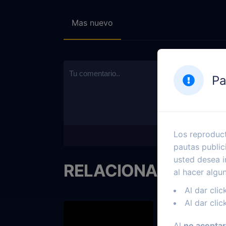
Mas nuevo
Pa
Los reproduct
pautas public
usted desea i
RELACIONADOS
al hacer algu
Al dar clic
Al dar clic
Al
no aceptar