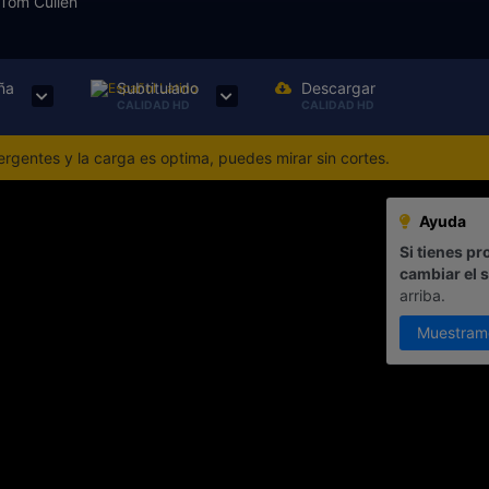
Tom Cullen
ña
Subtitulado
Descargar
CALIDAD HD
CALIDAD HD
gentes y la carga es optima, puedes mirar sin cortes.
Ayuda
Si tienes pr
cambiar el 
arriba.
Muestram