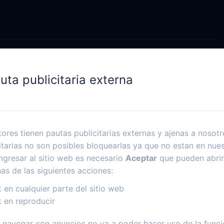
uta publicitaria externa
ores tienen pautas publicitarias externas y ajenas a nosotr
itarias no son posibles bloquearlas ya que no estan en nues
ngresar al sitio web es necesario
Aceptar
que pueden abrir
nas de las siguientes acciones:
k en cualquier parte del sitio web
k en reproducir
navegar con anuncios no va a poder hacer uso de la funci