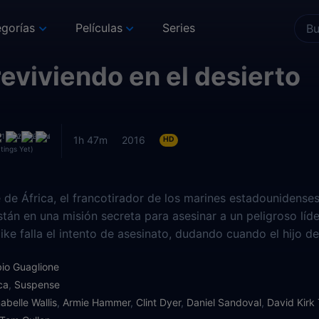
gorías
Películas
Series
eviviendo en el desierto
1h 47m
2016
HD
tings Yet)
e de África, el francotirador de los marines estadouniden
tán en una misión secreta para asesinar a un peligroso líde
ike falla el intento de asesinato, dudando cuando el hijo de
n resplandor del alcance del francotirador, Mike y Tommy 
io Guaglione
Sin embargo, una tormenta de arena obliga al enemigo a re
ca
,
Suspense
na evacuación inmediata, los dos tienen instrucciones de 
abelle Wallis
,
Armie Hammer
,
Clint Dyer
,
Daniel Sandoval
,
David Kirk 
 recogidos una vez que la tormenta de arena se detenga.