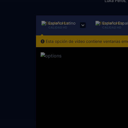
Luka Peroš
,
Español Latino
Español Espa
CALIDAD HD
CALIDAD HD
Esta opción de video contiene ventanas emer