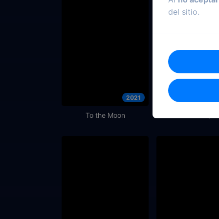
del sitio.
2021
To the Moon
La trampa