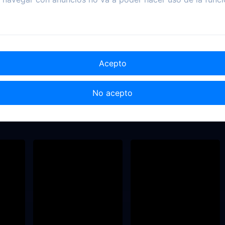
Acepto
No acepto
2024
2018
2019
15:17 Tren a París
What Lies Ahead