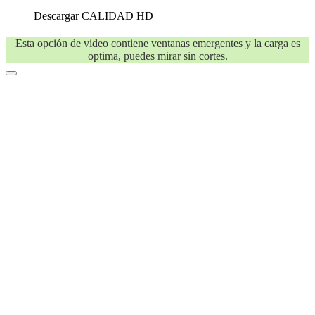
Descargar
CALIDAD HD
Esta opción de video contiene ventanas emergentes y la carga es
optima, puedes mirar sin cortes.