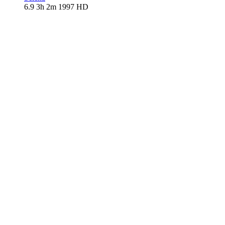
6.9
3h 2m
1997
HD