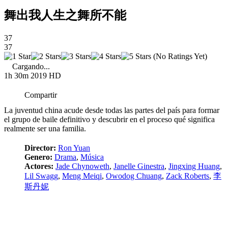
舞出我人生之舞所不能
37
37
(No Ratings Yet)
Cargando...
1h 30m
2019
HD
Compartir
La juventud china acude desde todas las partes del país para formar
el grupo de baile definitivo y descubrir en el proceso qué significa
realmente ser una familia.
Director:
Ron Yuan
Genero:
Drama
,
Música
Actores:
Jade Chynoweth
,
Janelle Ginestra
,
Jingxing Huang
,
Lil Swagg
,
Meng Meiqi
,
Owodog Chuang
,
Zack Roberts
,
李
斯丹妮