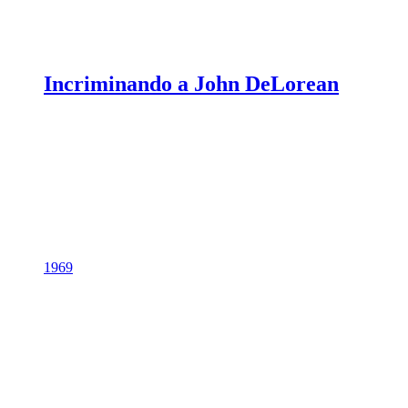
Incriminando a John DeLorean
1969