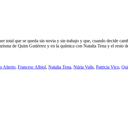
ser total que se queda sin novia y sin trabajo y que, cuando decide cam
arisma de Quim Gutiérrez y en la química con Natalia Tena y el resto de
o Alterio
,
Francesc Albiol
,
Natalia Tena
,
Núria Valls
,
Patricia Vico
,
Qui