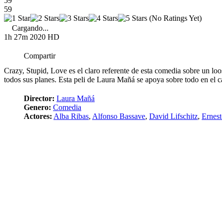
59
59
(No Ratings Yet)
Cargando...
1h 27m
2020
HD
Compartir
Crazy, Stupid, Love es el claro referente de esta comedia sobre un loo
todos sus planes. Esta peli de Laura Mañá se apoya sobre todo en el c
Director:
Laura Mañá
Genero:
Comedia
Actores:
Alba Ribas
,
Alfonso Bassave
,
David Lifschitz
,
Ernest