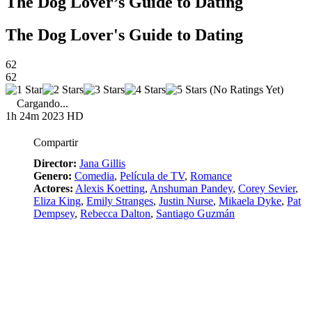
The Dog Lover’s Guide to Dating
The Dog Lover's Guide to Dating
62
62
(No Ratings Yet)
Cargando...
1h 24m
2023
HD
Compartir
Director:
Jana Gillis
Genero:
Comedia
,
Película de TV
,
Romance
Actores:
Alexis Koetting
,
Anshuman Pandey
,
Corey Sevier
,
Eliza King
,
Emily Stranges
,
Justin Nurse
,
Mikaela Dyke
,
Pat
Dempsey
,
Rebecca Dalton
,
Santiago Guzmán