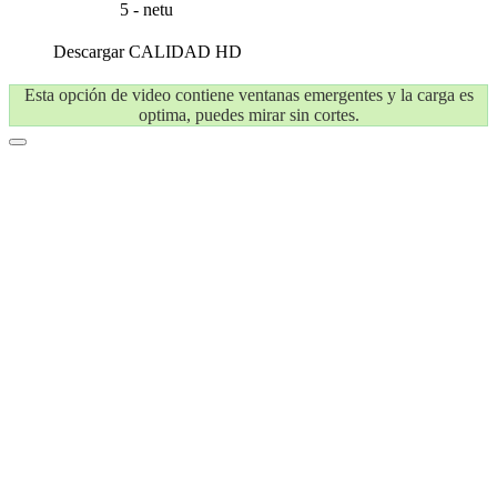
5 - netu
Descargar
CALIDAD HD
Esta opción de video contiene ventanas emergentes y la carga es
optima, puedes mirar sin cortes.