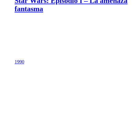
Star Wars: Episodio I – La amenaza
fantasma
1990