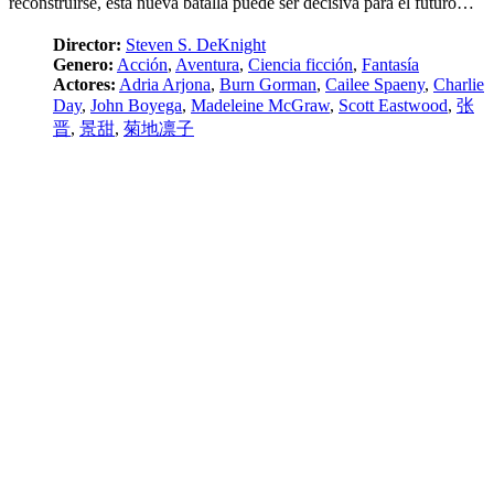
reconstruirse, esta nueva batalla puede ser decisiva para el futuro…
Director:
Steven S. DeKnight
Genero:
Acción
,
Aventura
,
Ciencia ficción
,
Fantasía
Actores:
Adria Arjona
,
Burn Gorman
,
Cailee Spaeny
,
Charlie
Day
,
John Boyega
,
Madeleine McGraw
,
Scott Eastwood
,
张
晋
,
景甜
,
菊地凛子