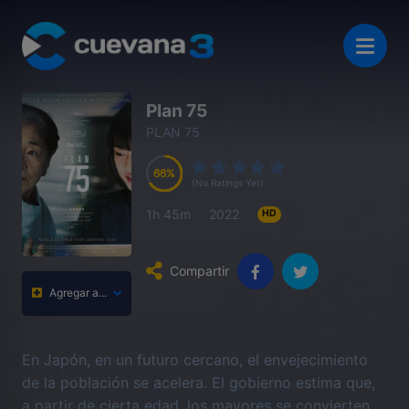
Plan 75
PLAN 75
66
66
66
66
(No Ratings Yet)
1h 45m
2022
HD
Compartir
Agregar a...
En Japón, en un futuro cercano, el envejecimiento
de la población se acelera. El gobierno estima que,
a partir de cierta edad, los mayores se convierten