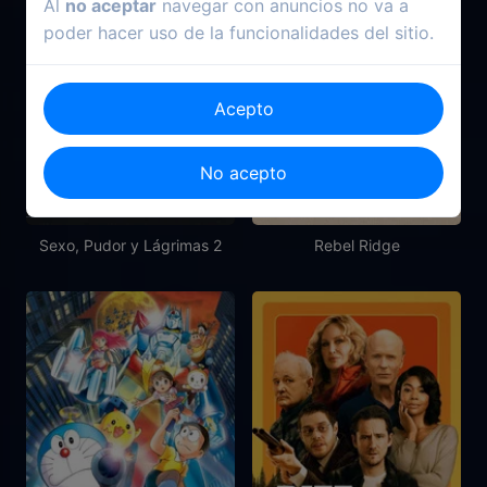
Al
no aceptar
navegar con anuncios no va a
poder hacer uso de la funcionalidades del sitio.
Acepto
No acepto
2022
2024
Sexo, Pudor y Lágrimas 2
Rebel Ridge