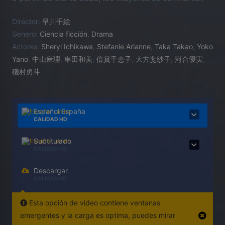
en una carga inútil para la sociedad e implementa el
Director:
早川千絵
“Plan 75”. Dicho programa propone a los ancianos
Genero:
Ciencia ficción
,
Drama
un acompañamiento logístico y financiero para
Actores:
Sheryl Ichikawa
,
Stefanie Arianne
,
Taka Takao
,
Yoko
poner fin a su vida. Una candidata al Plan 75, Michi,
Yano
,
中山麻理
,
串田和美
,
倍賞千恵子
,
大方斐紗子
,
河合優実
,
un reclutador del gobierno, Hiromu, y una joven
磯村勇斗
auxiliar de enfermería filipina, María, se ven
enfrentados a un pacto mortífero.
Español España
CALIDAD HD
Subtitulado
CALIDAD HD
Descargar
CALIDAD HD
Esta opción de video contiene ventanas
emergentes y la carga es optima, puedes mirar