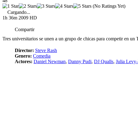
48
(No Ratings Yet)
Cargando...
1h 36m
2009
HD
Compartir
Tres universitarios se unen a un grupo de chicas para competir en un
Director:
Steve Rash
Genero:
Comedia
Actores:
Daniel Newman
,
Danny Pudi
,
DJ Qualls
,
Julia Levy