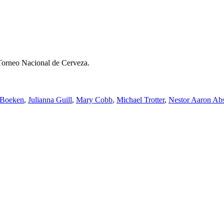
 Torneo Nacional de Cerveza.
-Boeken
,
Julianna Guill
,
Mary Cobb
,
Michael Trotter
,
Nestor Aaron Ab