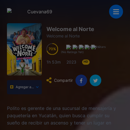
Welcome al Norte
Welcome al Norte
70
70
70
70
(No Ratings Yet)
1h 53m
2023
HD
Compartir
Agregar a...
Polito es gerente de una sucursal de mensajería y
paquetería en Yucatán, quien busca cumplir su
sueño de recibir un ascenso y tener un lugar en