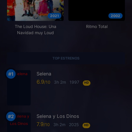
2021
2002
The Loud House: Una
Ritmo Total
Navidad muy Loud
TOP ESTRENOS
Selena
6.9
3h 2m
1997
HD
Selena y Los Dinos
7.9
3h 2m
2025
HD