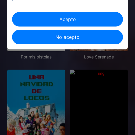
Acepto
No acepto
1968
1996
Por mis pistolas
Love Serenade