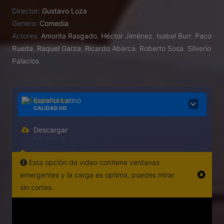
Cancún para mudarse con su esposa Teo y su hijo.
Director:
Gustavo Loza
Presionado por su esposa, estará dispuesto a todo
Genero:
Comedia
para conseguirlo y planea una estrategia donde
Actores:
Amorita Rasgado
,
Héctor Jiménez
,
Isabel Burr
,
Paco
logrará su traslado pero un poco más al norte:
Rueda
,
Raquel Garza
,
Ricardo Abarca
,
Roberto Sosa
,
Silverio
Tijuana.
Palacios
Español Latino
CALIDAD HD
Descargar
CALIDAD HD
Esta opción de video contiene ventanas
emergentes y la carga es optima, puedes mirar
sin cortes.