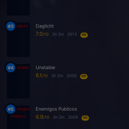
Daglicht
7.0
3h 2m
2013
HD
Unstable
6.1
3h 2m
2009
HD
Enemigos Publicos
6.9
3h 2m
2009
HD