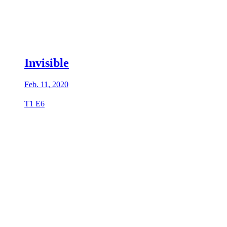
Invisible
Feb. 11, 2020
T1 E6