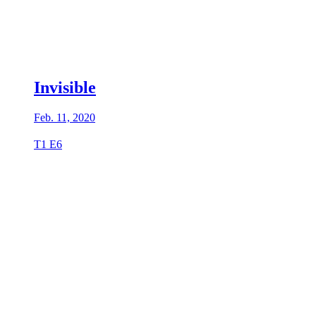
Invisible
Feb. 11, 2020
T1 E6