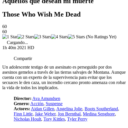
Aquellos que desean mi muerte
Those Who Wish Me Dead
60
60
(No Ratings Yet)
Cargando...
1h 40m
2021
HD
Compartir
Un adolescente testigo de un asesinato es perseguido por dos
asesinos gemelos a través de las tierras salvajes de Montana. Aunque
cuenta con un experto de la supervivencia para evitar que los
secuaces le den caza, un incendio cercano pronto amenaza con robar
la vida de todos los implicados.
Director:
Ava Amundsen
Genero:
Acción
,
Suspense
Actores:
Aidan Gillen
,
Angelina Jolie
,
Boots Southerland
,
Finn Little
,
Jake Weber
,
Jon Bernthal
,
Medina Senghore
,
Nicholas Hoult
,
Tory Kittles
,
Tyler Perry