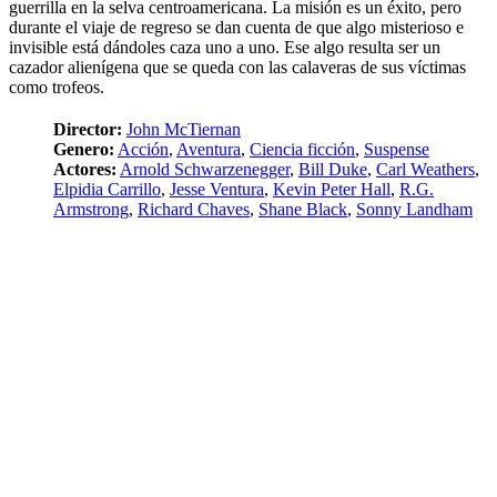
guerrilla en la selva centroamericana. La misión es un éxito, pero
durante el viaje de regreso se dan cuenta de que algo misterioso e
invisible está dándoles caza uno a uno. Ese algo resulta ser un
cazador alienígena que se queda con las calaveras de sus víctimas
como trofeos.
Director:
John McTiernan
Genero:
Acción
,
Aventura
,
Ciencia ficción
,
Suspense
Actores:
Arnold Schwarzenegger
,
Bill Duke
,
Carl Weathers
,
Elpidia Carrillo
,
Jesse Ventura
,
Kevin Peter Hall
,
R.G.
Armstrong
,
Richard Chaves
,
Shane Black
,
Sonny Landham