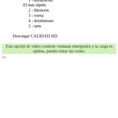
1 - streamwish
El mas rápido
2 - filemoon
3 - voesx
4 - doodstream
5 - netu
Descargar
CALIDAD HD
Esta opción de video contiene ventanas emergentes y la carga es
optima, puedes mirar sin cortes.