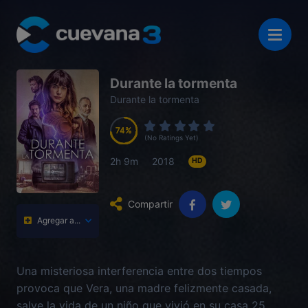
Durante la tormenta
Durante la tormenta
74
74
74
74
(No Ratings Yet)
2h 9m
2018
HD
Compartir
Agregar a...
Una misteriosa interferencia entre dos tiempos
provoca que Vera, una madre felizmente casada,
salve la vida de un niño que vivió en su casa 25