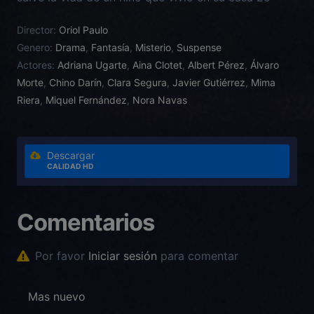
años antes. Pero las consecuencias de su buena
Director:
Oriol Paulo
acción provocan una reacción en cadena que hace
Genero:
Drama
,
Fantasía
,
Misterio
,
Suspense
que despierte en una nueva realidad donde su hija
Actores:
Adriana Ugarte
,
Aina Clotet
,
Albert Pérez
,
Álvaro
nunca ha nacido…
Morte
,
Chino Darín
,
Clara Segura
,
Javier Gutiérrez
,
Mima
Riera
,
Miquel Fernández
,
Nora Navas
Descargar
CALIDAD HD
Comentarios
Por favor
Iniciar sesión
para comentar
Mas nuevo