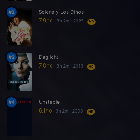
Selena y Los Dinos
7.9
3h 2m
2025
HD
Daglicht
7.0
3h 2m
2013
HD
Unstable
6.1
3h 2m
2009
HD