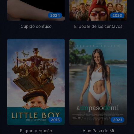
2024
2023
Cupido confuso
El poder de los centavos
2015
2021
El gran pequeño
A un Paso de Mí