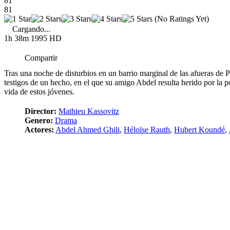
81
81
(No Ratings Yet)
Cargando...
1h 38m
1995
HD
Compartir
Tras una noche de disturbios en un barrio marginal de las afueras de 
testigos de un hecho, en el que su amigo Abdel resulta herido por la pol
vida de estos jóvenes.
Director:
Mathieu Kassovitz
Genero:
Drama
Actores:
Abdel Ahmed Ghili
,
Héloïse Rauth
,
Hubert Koundé
,