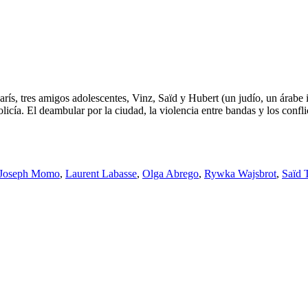
París, tres amigos adolescentes, Vinz, Saïd y Hubert (un judío, un árab
icía. El deambular por la ciudad, la violencia entre bandas y los conflic
Joseph Momo
,
Laurent Labasse
,
Olga Abrego
,
Rywka Wajsbrot
,
Saïd 