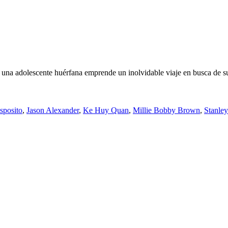
, una adolescente huérfana emprende un inolvidable viaje en busca de 
sposito
,
Jason Alexander
,
Ke Huy Quan
,
Millie Bobby Brown
,
Stanley