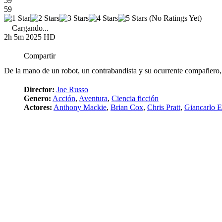
59
59
(No Ratings Yet)
Cargando...
2h 5m
2025
HD
Compartir
De la mano de un robot, un contrabandista y su ocurrente compañero
Director:
Joe Russo
Genero:
Acción
,
Aventura
,
Ciencia ficción
Actores:
Anthony Mackie
,
Brian Cox
,
Chris Pratt
,
Giancarlo E