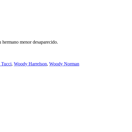
su hermano menor desaparecido.
 Tucci
,
Woody Harrelson
,
Woody Norman