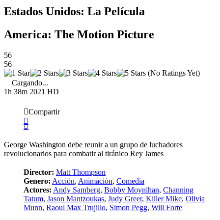
Estados Unidos: La Película
America: The Motion Picture
56
56
(No Ratings Yet)
Cargando...
1h 38m
2021
HD
Compartir
George Washington debe reunir a un grupo de luchadores
revolucionarios para combatir al tiránico Rey James
Director:
Matt Thompson
Genero:
Acción
,
Animación
,
Comedia
Actores:
Andy Samberg
,
Bobby Moynihan
,
Channing
Tatum
,
Jason Mantzoukas
,
Judy Greer
,
Killer Mike
,
Olivia
Munn
,
Raoul Max Trujillo
,
Simon Pegg
,
Will Forte