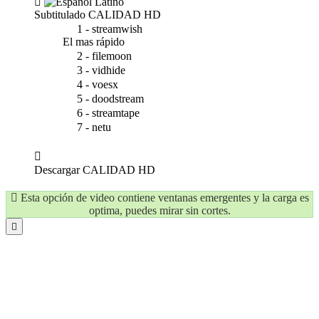
Subtitulado
CALIDAD HD
1 - streamwish
El mas rápido
2 - filemoon
3 - vidhide
4 - voesx
5 - doodstream
6 - streamtape
7 - netu
Descargar
CALIDAD HD
Esta opción de video contiene ventanas emergentes y la carga es
optima, puedes mirar sin cortes.