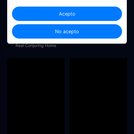
Acepto
2021
2022
No acepto
The Sleepless Unrest: The
Ennio: El maestro
Real Conjuring Home