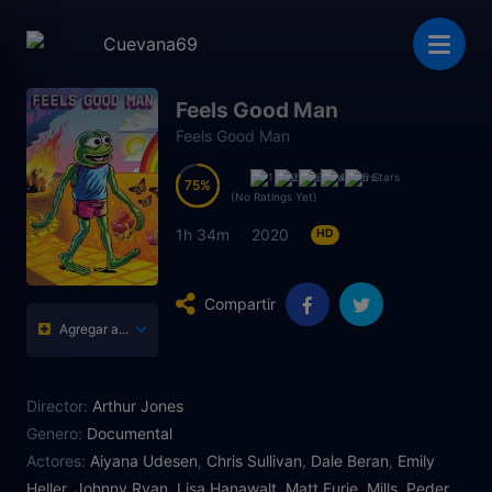
Feels Good Man
Feels Good Man
75
75
(No Ratings Yet)
1h 34m
2020
HD
Compartir
Agregar a...
Director:
Arthur Jones
Genero:
Documental
Actores:
Aiyana Udesen
,
Chris Sullivan
,
Dale Beran
,
Emily
Heller
,
Johnny Ryan
,
Lisa Hanawalt
,
Matt Furie
,
Mills
,
Peder