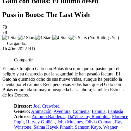
Gato con Botas: El último deseo
Puss in Boots: The Last Wish
78
78
(No Ratings Yet)
Cargando...
1h 40m
2022
HD
Compartir
El audaz forajido Gato con Botas descubre que su pasión por el
peligro y su desprecio por la seguridad le han pasado factura. El
Gato ha quemado ocho de sus nueve vidas, aunque ha perdido la
cuenta por el camino. Recuperar esas vidas hará que el Gato con
Botas emprenda su mayor búsqueda hasta ahora; la mítica Estrella
de los Deseos.
Director:
Joel Crawford
Genero:
Animación
,
Aventura
,
Comedia
,
Familia
,
Fantasía
Actores:
Antonio Banderas
,
Da'Vine Joy Randolph
,
Florence
Pugh
,
Harvey Guillén
,
John Mulaney
,
Olivia Colman
,
Ray
Winstone
,
Salma Hayek Pinault
,
Samson Kayo
,
Wagner