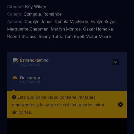
vacaciones en la playa. Siguiendo las
Director:
Billy Wilder
recomendaciones de su esposa, está dispuesto a
Genero:
Comedia
,
Romance
dejar de fumar, de beber, a acostarse pronto y
Actores:
Carolyn Jones
,
Donald MacBride
,
Evelyn Keyes
,
sobre todo a no echar una cana al aire. Pero la
Marguerite Chapman
,
Marilyn Monroe
,
Oskar Homolka
,
tentación aparece cuando conoce a una
Robert Strauss
,
Sonny Tufts
,
Tom Ewell
,
Victor Moore
despampanante vecina (Marilyn Monroe), tan sexy
como ingenua.
Español Latino
CALIDAD HD
Descargar
CALIDAD HD
Esta opción de video contiene ventanas
emergentes y la carga es optima, puedes mirar
sin cortes.