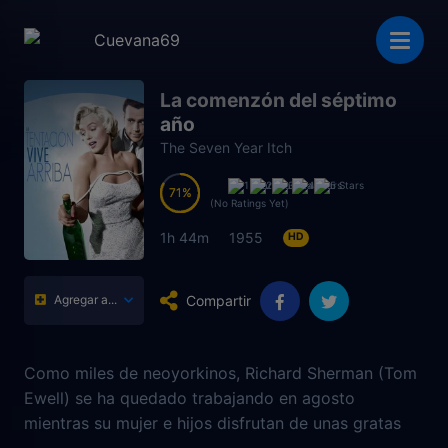
La comenzón del séptimo
año
The Seven Year Itch
71
71
(No Ratings Yet)
1h 44m
1955
HD
Compartir
Agregar a...
Como miles de neoyorkinos, Richard Sherman (Tom
Ewell) se ha quedado trabajando en agosto
mientras su mujer e hijos disfrutan de unas gratas