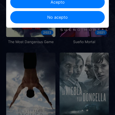
Acepto
No acepto
2022
2021
The Most Dangerous Game
Sueño Mortal