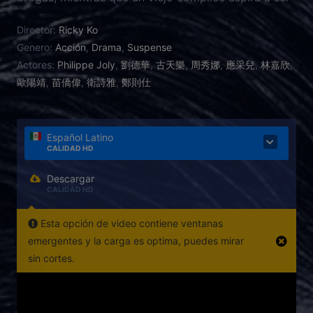
el primer narcotraficante de Hong Kong.
Director:
Ricky Ko
Genero:
Acción
,
Drama
,
Suspense
Actores:
Philippe Joly
,
劉德華
,
古天樂
,
周秀娜
,
應采兒
,
林嘉欣
,
歐陽靖
,
苗僑偉
,
衛詩雅
,
鄭則仕
Español Latino
CALIDAD HD
Descargar
CALIDAD HD
Esta opción de video contiene ventanas
emergentes y la carga es optima, puedes mirar
sin cortes.