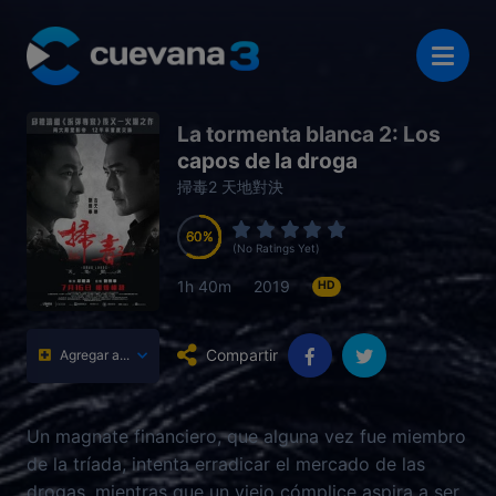
La tormenta blanca 2: Los
capos de la droga
掃毒2 天地對決
60
60
60
60
(No Ratings Yet)
1h 40m
2019
HD
Compartir
Agregar a...
Un magnate financiero, que alguna vez fue miembro
de la tríada, intenta erradicar el mercado de las
drogas, mientras que un viejo cómplice aspira a ser