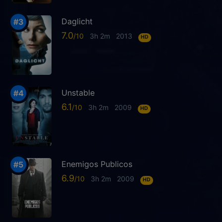
Daglicht
7.0
3h 2m
2013
HD
Unstable
6.1
3h 2m
2009
HD
Enemigos Publicos
6.9
3h 2m
2009
HD