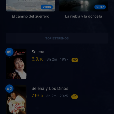
2006
2017
El camino del guerrero
La niebla y la doncella
TOP ESTRENOS
Selena
6.9
3h 2m
1997
HD
Selena y Los Dinos
7.9
3h 2m
2025
HD