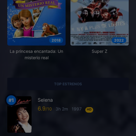
2018
2022
La princesa encantada: Un
Super Z
misterio real
TOP ESTRENOS
Selena
6.9
3h 2m
1997
HD