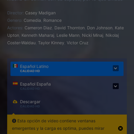
deciden vengarse de él y sus infidelidades. Contarán
Director:
Casey Madigan
también con la ayuda de su actual amante.
Genero:
Comedia
,
Romance
Actores:
Cameron Diaz
,
David Thornton
,
Don Johnson
,
Kate
Upton
,
Kenneth Maharaj
,
Leslie Mann
,
Nicki Minaj
,
Nikolaj
Coster-Waldau
,
Taylor Kinney
,
Victor Cruz
Español Latino
CALIDAD HD
Español España
CALIDAD HD
Descargar
CALIDAD HD
Esta opción de video contiene ventanas
emergentes y la carga es optima, puedes mirar