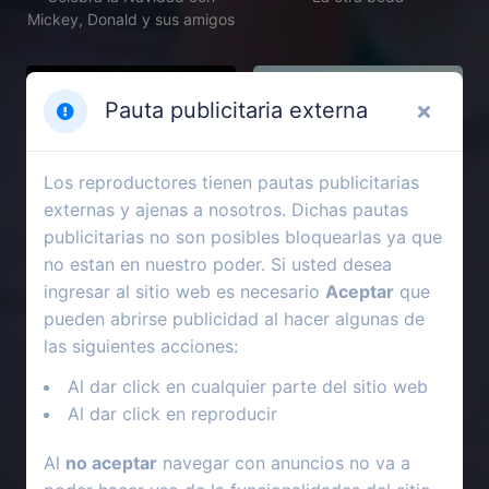
Mickey, Donald y sus amigos
Pauta publicitaria externa
Los reproductores tienen pautas publicitarias
externas y ajenas a nosotros. Dichas pautas
publicitarias no son posibles bloquearlas ya que
no estan en nuestro poder. Si usted desea
ingresar al sitio web es necesario
Aceptar
que
pueden abrirse publicidad al hacer algunas de
las siguientes acciones:
2012
1984
Al dar click en cualquier parte del sitio web
Proyecto X
La venganza de los nerds
Al dar click en reproducir
Al
no aceptar
navegar con anuncios no va a