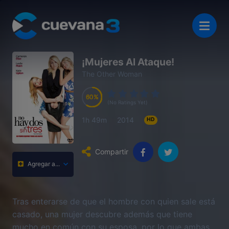
¡Mujeres Al Ataque!
The Other Woman
60
60
60
60
(No Ratings Yet)
1h 49m
2014
HD
Compartir
Agregar a...
Tras enterarse de que el hombre con quien sale está
casado, una mujer descubre además que tiene
mucho en común con su esposa, por lo que ambas