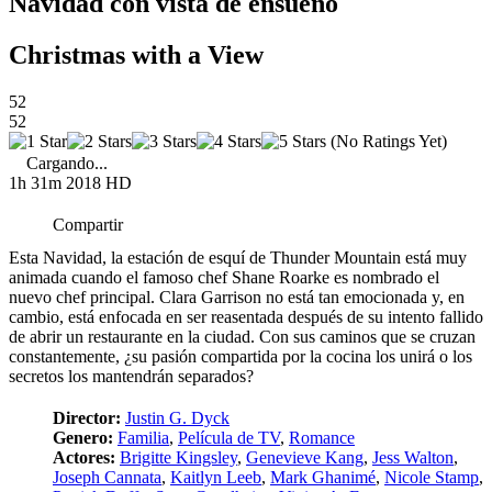
Navidad con vista de ensueño
Christmas with a View
52
52
(No Ratings Yet)
Cargando...
1h 31m
2018
HD
Compartir
Esta Navidad, la estación de esquí de Thunder Mountain está muy
animada cuando el famoso chef Shane Roarke es nombrado el
nuevo chef principal. Clara Garrison no está tan emocionada y, en
cambio, está enfocada en ser reasentada después de su intento fallido
de abrir un restaurante en la ciudad. Con sus caminos que se cruzan
constantemente, ¿su pasión compartida por la cocina los unirá o los
secretos los mantendrán separados?
Director:
Justin G. Dyck
Genero:
Familia
,
Película de TV
,
Romance
Actores:
Brigitte Kingsley
,
Genevieve Kang
,
Jess Walton
,
Joseph Cannata
,
Kaitlyn Leeb
,
Mark Ghanimé
,
Nicole Stamp
,