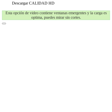
Descargar
CALIDAD HD
Esta opción de video contiene ventanas emergentes y la carga es
optima, puedes mirar sin cortes.