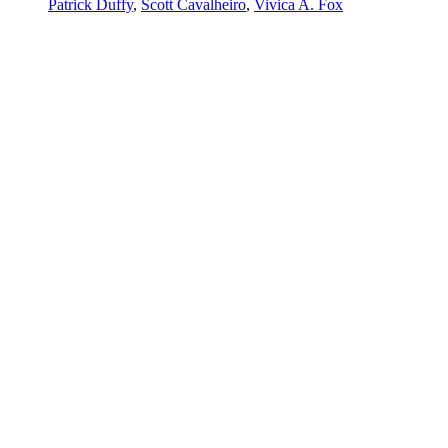
Patrick Duffy
,
Scott Cavalheiro
,
Vivica A. Fox