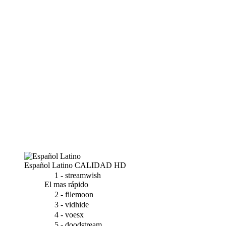
Español Latino
CALIDAD HD
1 - streamwish
El mas rápido
2 - filemoon
3 - vidhide
4 - voesx
5 - doodstream