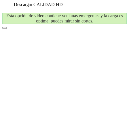
Descargar
CALIDAD HD
Esta opción de video contiene ventanas emergentes y la carga es
optima, puedes mirar sin cortes.