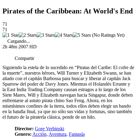
Pirates of the Caribbean: At World's End
71
71
(No Ratings Yet)
Cargando...
2h 48m
2007
HD
Compartir
Siguiendo la estela de lo sucedido en “Piratas del Caribe: El cofre de
la muerte”, nuestros héroes, Will Turner y Elizabeth Swann, se han
aliado con el capitán Barbossa para buscar y liberar al capitán Jack
Sparrow del poder de Davy Jones. Mientras el Holandés Errante y
la East India Trading Company causan estragos a lo largo de los
Siete Mares, Will y Elizabeth navegan hacia Singapur, donde deben
enfrentarse al astuto pirata chino Sao Feng. Ahora, en los
mismísimos confines de la tierra, todos ellos deben elegir un bando
en la batalla final, ya que no sólo sus vidas y fortunas, sino también
el futuro de la piratería clásica, pende de un hilo.
Director:
Gore Verbinski
Genero:
Acción
,
Aventura
,
Fantasía