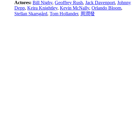
Actores:
Bill Nighy
,
Geoffrey Rush
,
Jack Davenport
,
Johnny
Depp
,
Keira Knightley
,
Kevin McNally
,
Orlando Bloom
,
Stellan Skarsgård
,
Tom Hollander
,
周潤發