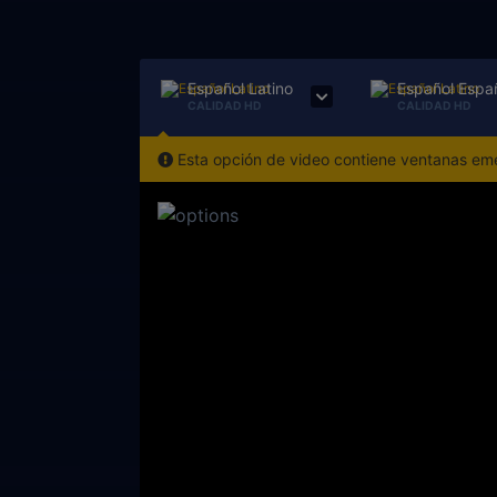
Español Latino
Español Espa
CALIDAD HD
CALIDAD HD
Esta opción de video contiene ventanas emer