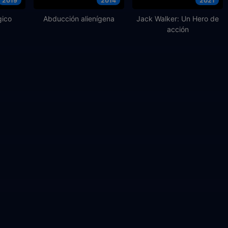
2019
2014
2021
ico
Abducción alienígena
Jack Walker: Un Hero de
acción