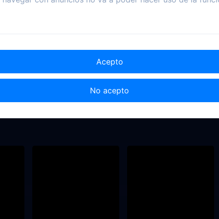
Acepto
No acepto
2008
2007
2020
uerras
Asesino solitario
Cabal