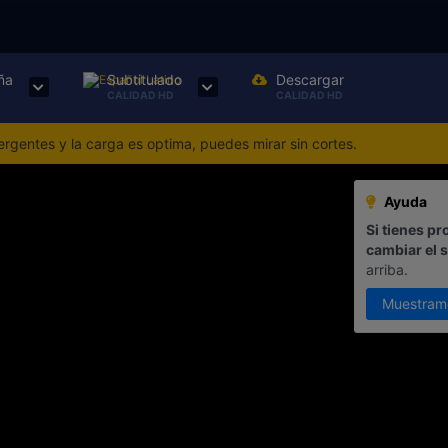
ña
Subtitulado
Descargar
CALIDAD HD
CALIDAD HD
gentes y la carga es optima, puedes mirar sin cortes.
Ayuda
Si tienes pr
cambiar el 
arriba.
Muestram