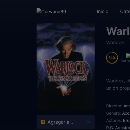
Inicio
Cate
Warl
Warlock: 
54
54
(No Ra
Warlock, e
unión prop
Director:
An
Genero:
Acc
Actores:
Bru
Agregar a...
R.G. Armstr