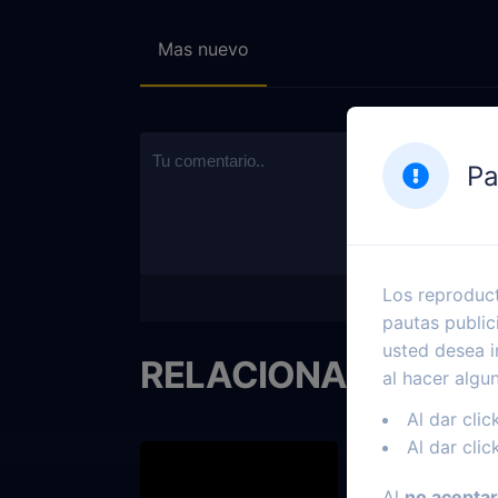
Mas nuevo
Pa
Los reproduct
pautas public
usted desea i
RELACIONADOS
al hacer algu
Al dar clic
Al dar clic
Al
no aceptar