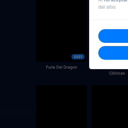
del sitio.
2021
Furia Del Dragon
Star Wars: Las G
Clónicas