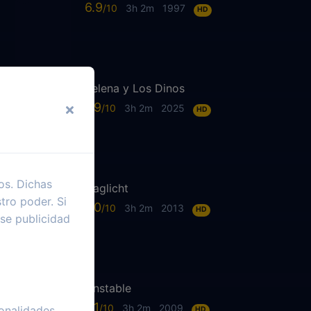
6.9
3h 2m
1997
HD
Selena y Los Dinos
7.9
3h 2m
2025
HD
os. Dichas
Daglicht
tro poder. Si
7.0
3h 2m
2013
HD
se publicidad
Unstable
6.1
3h 2m
2009
onalidades
HD