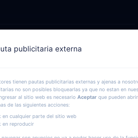
uta publicitaria externa
ores tienen pautas publicitarias externas y ajenas a nosotr
itarias no son posibles bloquearlas ya que no estan en nues
ngresar al sitio web es necesario
Aceptar
que pueden abrir
nas de las siguientes acciones:
k en cualquier parte del sitio web
k en reproducir
navegar con anuncios no va a poder hacer uso de la funci