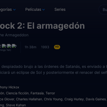
gorías
Películas
Series
ock 2: El armagedón
The Armageddon
1h 38m
1993
HD
tings Yet)
l despiadado brujo a las órdenes de Satanás, es enviado a l
iciará un eclipse de Sol y posteriormente el renacer del señ
thony Hickox
ión
,
Ciencia ficción
,
Fantasía
,
Terror
ce Glover
,
Charles Hallahan
,
Chris Young
,
Craig Hurley
,
Davis Gaines
ong
,
Steve Kahan