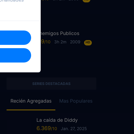
Enemigos Publicos
6.9
3h 2m
2009
HD
SERIES DESTACADAS
Recién Agregadas
Mas Populares
La caída de Diddy
6.369
Jan. 27, 2025