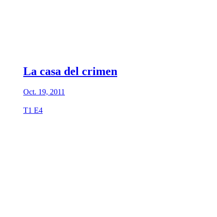
La casa del crimen
Oct. 19, 2011
T1 E4