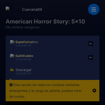
American Horror Story: 5x10
Ella obtiene venganza
Español Latino
CALIDAD HD
Subtitulado
CALIDAD HD
Descargar
CALIDAD HD
Esta opción de video no contiene ventanas
emergentes y la carga es optima, puedes mirar
sin cortes.