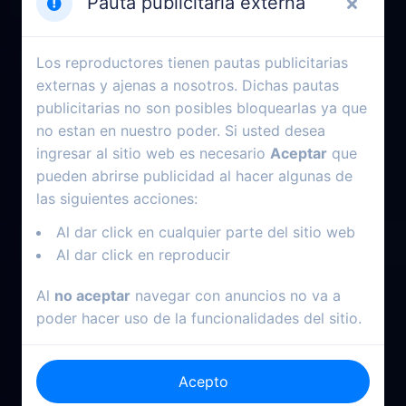
Pauta publicitaria externa
Los reproductores tienen pautas publicitarias
externas y ajenas a nosotros. Dichas pautas
publicitarias no son posibles bloquearlas ya que
no estan en nuestro poder. Si usted desea
ingresar al sitio web es necesario
Aceptar
que
pueden abrirse publicidad al hacer algunas de
las siguientes acciones:
Al dar click en cualquier parte del sitio web
Al dar click en reproducir
Al
no aceptar
navegar con anuncios no va a
poder hacer uso de la funcionalidades del sitio.
Acepto