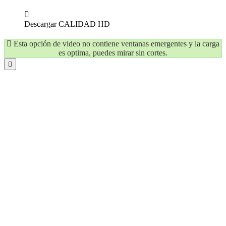
Descargar
CALIDAD HD
Esta opción de video no contiene ventanas emergentes y la carga
es optima, puedes mirar sin cortes.