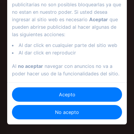
publicitarias no son posibles bloquearlas ya que
no estan en nuestro poder. Si usted desea
ingresar al sitio web es necesario
Aceptar
que
pueden abrirse publicidad al hacer algunas de
las siguientes acciones:
Al dar click en cualquier parte del sitio web
Al dar click en reproducir
Al
no aceptar
navegar con anuncios no va a
poder hacer uso de la funcionalidades del sitio.
Acepto
No acepto