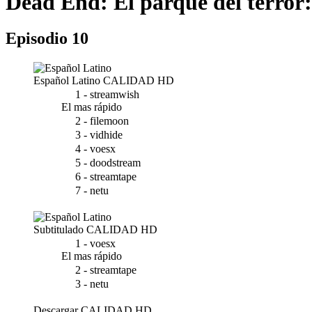
Dead End: El parque del terror
Episodio 10
Español Latino
CALIDAD HD
1 - streamwish
El mas rápido
2 - filemoon
3 - vidhide
4 - voesx
5 - doodstream
6 - streamtape
7 - netu
Subtitulado
CALIDAD HD
1 - voesx
El mas rápido
2 - streamtape
3 - netu
Descargar
CALIDAD HD