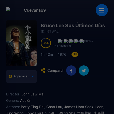
Bruce Lee Sus Últimos Días
李小龍與我
35
35
(No Ratings Yet)
1h 42m
1976
HD
Compartir
Agregar a...
Director:
John Law Ma
Genero:
Acción
Actores:
Betty Ting Pei
,
Chan Lau
,
James Nam Seok-Hoon
,
Tino Wong
,
Tony Lou Chun-Ku
,
Wang Sha
,
司馬華龍
,
李修賢
,