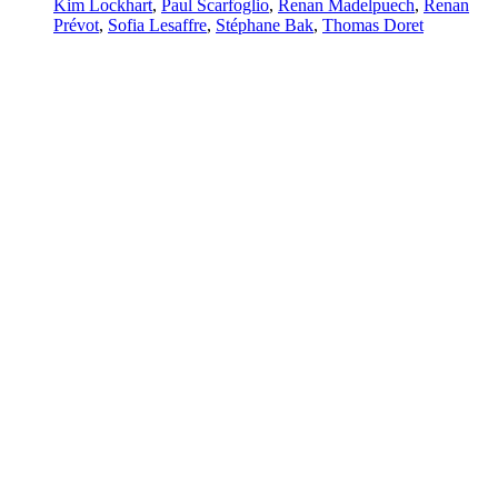
Kim Lockhart
,
Paul Scarfoglio
,
Renan Madelpuech
,
Renan
Prévot
,
Sofia Lesaffre
,
Stéphane Bak
,
Thomas Doret