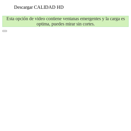
Descargar
CALIDAD HD
Esta opción de video contiene ventanas emergentes y la carga es
optima, puedes mirar sin cortes.