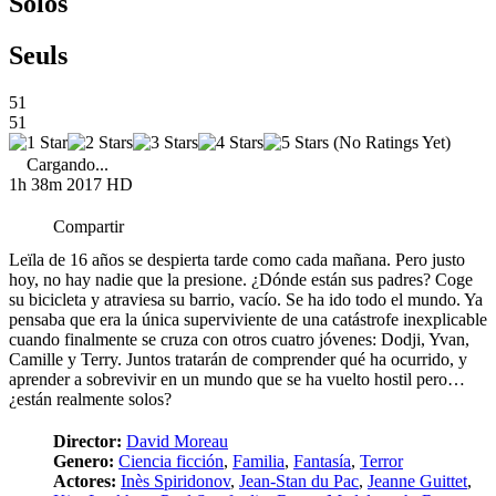
Solos
Seuls
51
51
(No Ratings Yet)
Cargando...
1h 38m
2017
HD
Compartir
Leïla de 16 años se despierta tarde como cada mañana. Pero justo
hoy, no hay nadie que la presione. ¿Dónde están sus padres? Coge
su bicicleta y atraviesa su barrio, vacío. Se ha ido todo el mundo. Ya
pensaba que era la única superviviente de una catástrofe inexplicable
cuando finalmente se cruza con otros cuatro jóvenes: Dodji, Yvan,
Camille y Terry. Juntos tratarán de comprender qué ha ocurrido, y
aprender a sobrevivir en un mundo que se ha vuelto hostil pero…
¿están realmente solos?
Director:
David Moreau
Genero:
Ciencia ficción
,
Familia
,
Fantasía
,
Terror
Actores:
Inès Spiridonov
,
Jean-Stan du Pac
,
Jeanne Guittet
,