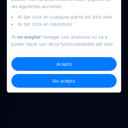
las siguientes acciones:
Al dar click en cualquier parte del sitio web
Al dar click en reproducir
Al
no aceptar
navegar con anuncios no va a
poder hacer uso de la funcionalidades del sitio.
Acepto
No acepto