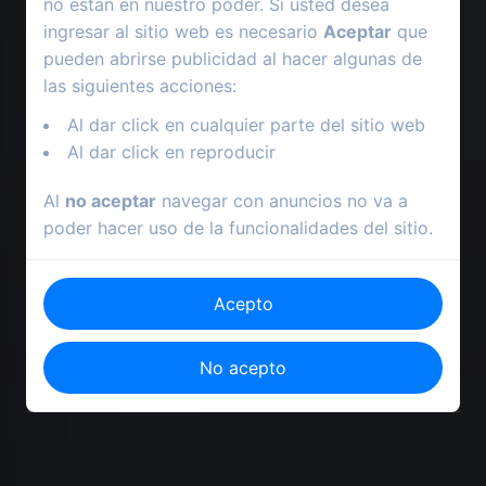
no estan en nuestro poder. Si usted desea
ingresar al sitio web es necesario
Aceptar
que
pueden abrirse publicidad al hacer algunas de
las siguientes acciones:
Al dar click en cualquier parte del sitio web
Al dar click en reproducir
Al
no aceptar
navegar con anuncios no va a
poder hacer uso de la funcionalidades del sitio.
Acepto
No acepto