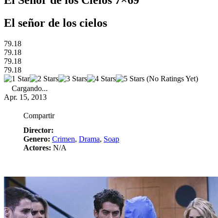
El Señor de los Cielos 7×69
El señor de los cielos
79.18
79.18
79.18
79.18
(No Ratings Yet)
Cargando...
Apr. 15, 2013
Compartir
Director:
Genero:
Crimen
,
Drama
,
Soap
Actores:
N/A